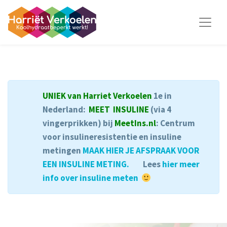
UNIEK van Harriet Verkoelen
1e in
Nederland:
MEET INSULINE
(via 4
vingerprikken) bij
MeetIns.nl
: Centrum
voor insulineresistentie en insuline
metingen
MAAK HIER JE AFSPRAAK VOOR
EEN INSULINE METING.
Lees
hier meer
info over insuline meten