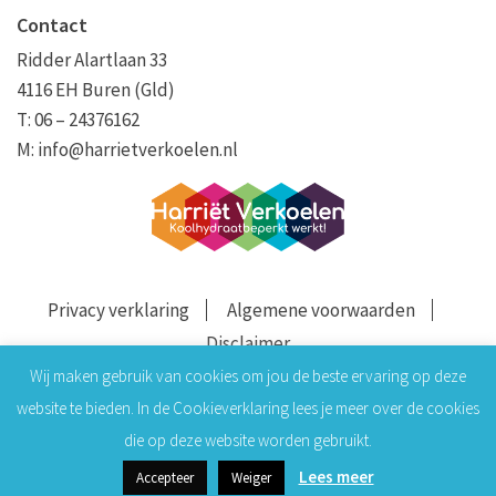
Contact
Ridder Alartlaan 33
4116 EH Buren (Gld)
T: 06 – 24376162
M:
info@harrietverkoelen.nl
Privacy verklaring
Algemene voorwaarden
Disclaimer
Wij maken gebruik van cookies om jou de beste ervaring op deze
website te bieden. In de Cookieverklaring lees je meer over de cookies
die op deze website worden gebruikt.
Lees meer
Accepteer
Weiger