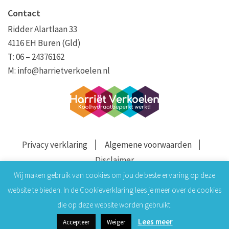
Contact
Ridder Alartlaan 33
4116 EH Buren (Gld)
T: 06 – 24376162
M:
info@harrietverkoelen.nl
Privacy verklaring
Algemene voorwaarden
Disclaimer
Wij maken gebruik van cookies om jou de beste ervaring op deze
website te bieden. In de Cookieverklaring lees je meer over de cookies
die op deze website worden gebruikt.
Lees meer
Accepteer
Weiger