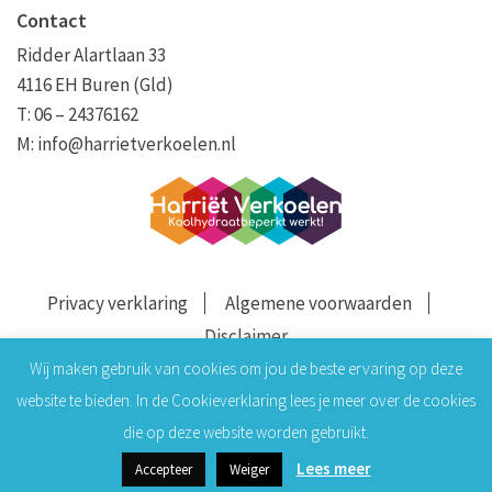
Contact
Ridder Alartlaan 33
4116 EH Buren (Gld)
T: 06 – 24376162
M:
info@harrietverkoelen.nl
Privacy verklaring
Algemene voorwaarden
Disclaimer
Wij maken gebruik van cookies om jou de beste ervaring op deze
website te bieden. In de Cookieverklaring lees je meer over de cookies
die op deze website worden gebruikt.
Lees meer
Accepteer
Weiger