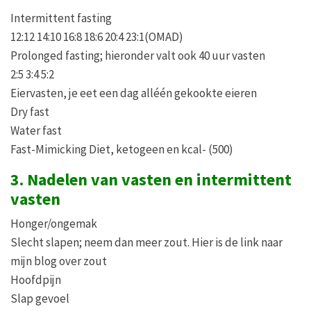
Intermittent fasting
12:12 14:10 16:8 18:6 20:4 23:1(OMAD)
Prolonged fasting; hieronder valt ook 40 uur vasten
2:5 3:4 5:2
Eiervasten, je eet een dag alléén gekookte eieren
Dry fast
Water fast
Fast-Mimicking Diet, ketogeen en kcal- (500)
3. Nadelen van vasten en intermittent
vasten
Honger/ongemak
Slecht slapen; neem dan meer zout. Hier is de link naar
mijn blog over zout
Hoofdpijn
Slap gevoel