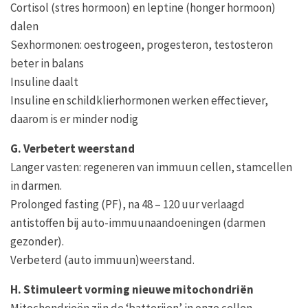
Cortisol (stres hormoon) en leptine (honger hormoon)
dalen
Sexhormonen: oestrogeen, progesteron, testosteron
beter in balans
Insuline daalt
Insuline en schildklierhormonen werken effectiever,
daarom is er minder nodig
G. Verbetert weerstand
Langer vasten: regeneren van immuun cellen, stamcellen
in darmen.
Prolonged fasting (PF), na 48 – 120 uur verlaagd
antistoffen bij auto-immuunaandoeningen (darmen
gezonder).
Verbeterd (auto immuun)weerstand.
H. Stimuleert vorming nieuwe mitochondriën
Mitochondrieën zijn de ‘batterijen’ in onze cellen.